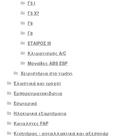
Γ5 Ι
Γ5 Χ7
Γ6
Γ8
ΕΤΑΙΡΟΣ III
Κλιματισμός A/C
Μονάδες ABS ESP
Χειριστήρια στο τιμόνι
Ελαστικά και τροχοί
Εμπορευματοκιβώτια
Εσωτερικό
Ηλεκτρικά εξαρτήματα
Καταλύτες FAP
Κινητήρας - ανταλλακτικά και αξεσουάρ