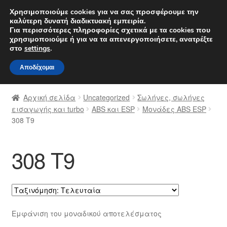
ΑΠΟΣΤΟΛΗ από 7 EUR
Χρησιμοποιούμε cookies για να σας προσφέρουμε την
καλύτερη δυνατή διαδικτυακή εμπειρία.
Δευτέρα-Παρ. 9 π.μ. - 4 μ.μ.
800 848 1565
Για περισσότερες πληροφορίες σχετικά με τα cookies που
χρησιμοποιούμε ή για να τα απενεργοποιήσετε, ανατρέξτε
Απευθείας
Μετάβαση
στο
settings
.
Μενού
μετάβαση
σε
Αποδέχομαι
στην
περιεχόμενο
Αρχική
πλοήγηση
Αρχική σελίδα
Uncategorized
Σωλήνες, σωλήνες
Διαδικασία Παραπόνων
εισαγωγής και turbo
ABS και ESP
Μονάδες ABS ESP
308 Τ9
Επικοινωνία
308 Τ9
Καροτσάκι
Μεταφορά
Ο λογαριασμός μου
Εμφάνιση του μοναδικού αποτελέσματος