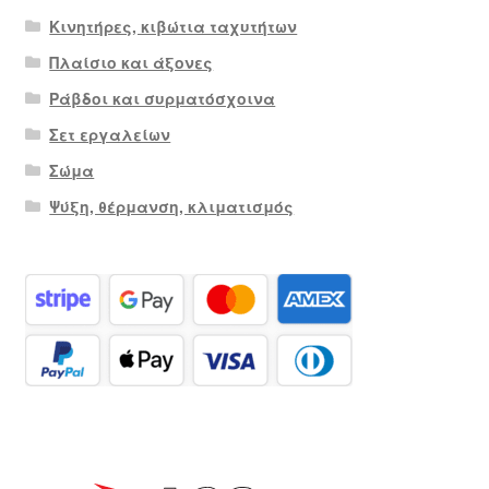
Κινητήρες, κιβώτια ταχυτήτων
Πλαίσιο και άξονες
Ράβδοι και συρματόσχοινα
Σετ εργαλείων
Σώμα
Ψύξη, θέρμανση, κλιματισμός