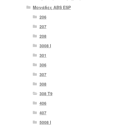
Μονάδες ABS ESP
206
207
208
3008 Ι
301
306
307
308
308 Τ9
406
407
5008 Ι