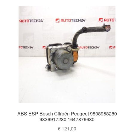
Ολοκλήρωση αγοράς
Οροι και Προϋποθέσεις
Παγκόσμια αποστολή
Παράπονα
πληρωμές
Πολιτική Απορρήτου
Σχετικά με εμάς
ABS ESP Bosch Citroën Peugeot 9808958280
9836917280 1647876680
€
121,00