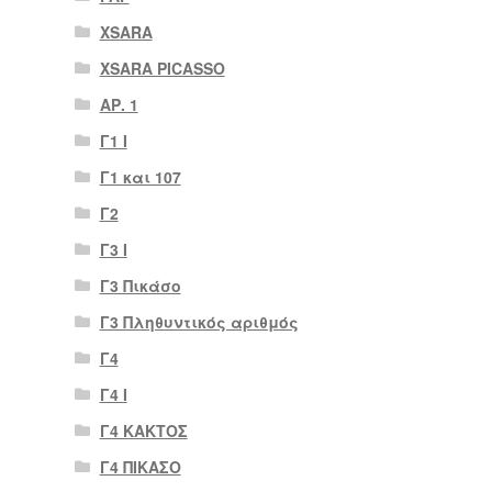
XSARA
XSARA PICASSO
ΑΡ. 1
Γ1 Ι
Γ1 και 107
Γ2
Γ3 Ι
Γ3 Πικάσο
Γ3 Πληθυντικός αριθμός
Γ4
Γ4 Ι
Γ4 ΚΑΚΤΟΣ
Γ4 ΠΙΚΑΣΟ