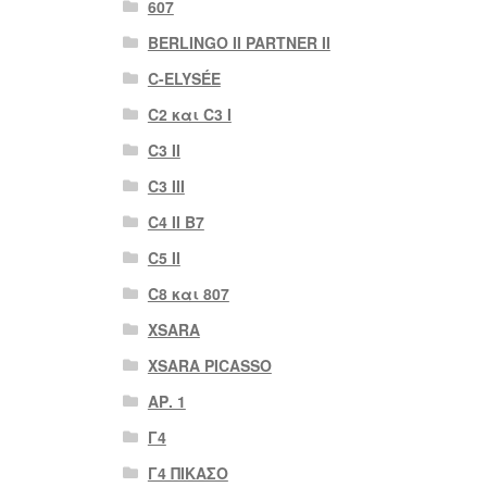
607
BERLINGO II PARTNER II
C-ELYSÉE
C2 και C3 I
C3 II
C3 III
C4 II B7
C5 II
C8 και 807
XSARA
XSARA PICASSO
ΑΡ. 1
Γ4
Γ4 ΠΙΚΑΣΟ