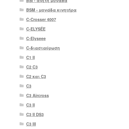
BSI - άνετη μονάδα
BSM - μονάδα κινητήρα
C-Crosser 4007
C-ELYSÉE
C-Elyseee
C-διασταύρωση
C1 II
C2 C3
C2 και C3
C3
C3 Aircross
C3 II
C3 II DS3
C3 III