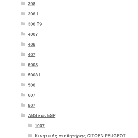
308
308 Ι
308 Τ9
4007
406
407
5008
5008 Ι
508
607
807
ABS και ESP
1007
Κινητικός αισθητήρας CITOEN PEUGEOT