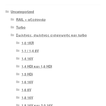
Uncategorized
RAIL + αξεσουάρ
Turbo
Σωλήνες, σωλήνες εισαγωγής και turbo
1,0 1KR
1,1 / 1,4 8V
1,4 16V
1,4 HDI και 1,6 HDI
1,5 HDi
1,6 16V
1,6 8V
1,8 16V
1,8 16V και 2,0 16V