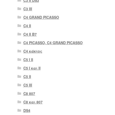
C3 II DS3
C3 III
C4 GRAND PICASSO
C4 II
C4 II B7
C4 PICASSO, C4 GRAND PICASSO
C4 κάκτος
C5 I II
C5 I και II
C5 II
C5 III
C8 807
C8 και 807
DS4