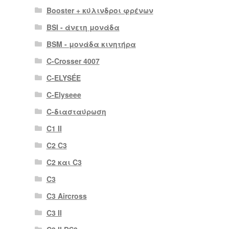
Booster + κύλινδροι φρένων
BSI - άνετη μονάδα
BSM - μονάδα κινητήρα
C-Crosser 4007
C-ELYSÉE
C-Elyseee
C-διασταύρωση
C1 II
C2 C3
C2 και C3
C3
C3 Aircross
C3 II