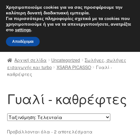
ΑΠΟΣΤΟΛΗ από 7 EUR
Χρησιμοποιούμε cookies για να σας προσφέρουμε την
καλύτερη δυνατή διαδικτυακή εμπειρία.
Δευτέρα-Παρ. 9 π.μ. - 4 μ.μ.
800 848 1565
Για περισσότερες πληροφορίες σχετικά με τα cookies που
χρησιμοποιούμε ή για να τα απενεργοποιήσετε, ανατρέξτε
Απευθείας
Μετάβαση
στο
settings
.
Μενού
μετάβαση
σε
Αποδέχομαι
στην
περιεχόμενο
Αρχική
πλοήγηση
Αρχική σελίδα
Uncategorized
Σωλήνες, σωλήνες
Διαδικασία Παραπόνων
εισαγωγής και turbo
XSARA PICASSO
Γυαλί -
καθρέφτες
Επικοινωνία
Γυαλί - καθρέφτες
Καροτσάκι
Μεταφορά
Ο λογαριασμός μου
Sorted
Προβάλλονται όλα - 2 αποτελέσματα
by