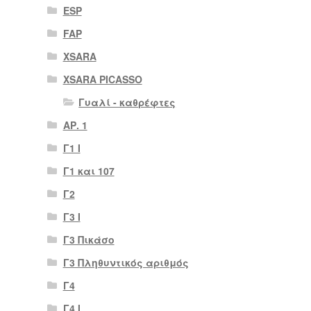
ESP
FAP
XSARA
XSARA PICASSO
Γυαλί - καθρέφτες
ΑΡ. 1
Γ1 Ι
Γ1 και 107
Γ2
Γ3 Ι
Γ3 Πικάσο
Γ3 Πληθυντικός αριθμός
Γ4
Γ4 Ι