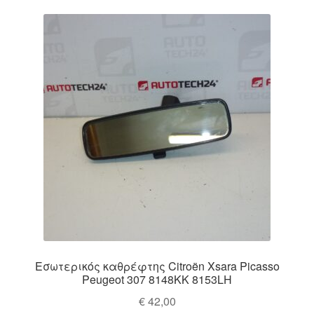
latest
Ολοκλήρωση αγοράς
Οροι και Προϋποθέσεις
Παγκόσμια αποστολή
Παράπονα
πληρωμές
Πολιτική Απορρήτου
Σχετικά με εμάς
Εσωτερικός καθρέφτης Citroën Xsara Picasso
Peugeot 307 8148KK 8153LH
€
42,00