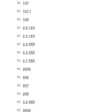
107
107 Ι
108
2,0 16V
2,2 16V
2.0 HDI
2.2 HDI
2.7 HDI
2008
206
207
208
3.0 HDI
3008