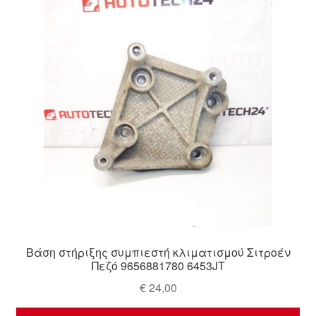
Ολοκλήρωση αγοράς
Οροι και Προϋποθέσεις
Παγκόσμια αποστολή
Παράπονα
πληρωμές
Πολιτική Απορρήτου
Σχετικά με εμάς
Βάση στήριξης συμπιεστή κλιματισμού Σιτροέν
Πεζό 9656881780 6453JT
€
24,00