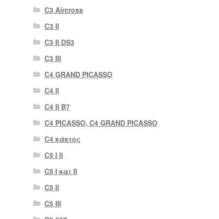
C3 Aircross
C3 II
C3 II DS3
C3 III
C4 GRAND PICASSO
C4 II
C4 II B7
C4 PICASSO, C4 GRAND PICASSO
C4 κάκτος
C5 I II
C5 I και II
C5 II
C5 III