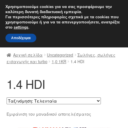
ΑΠΟΣΤΟΛΗ από 7 EUR
Χρησιμοποιούμε cookies για να σας προσφέρουμε την
καλύτερη δυνατή διαδικτυακή εμπειρία.
Δευτέρα-Παρ. 9 π.μ. - 4 μ.μ.
800 848 1565
Για περισσότερες πληροφορίες σχετικά με τα cookies που
χρησιμοποιούμε ή για να τα απενεργοποιήσετε, ανατρέξτε
Απευθείας
Μετάβαση
στο
settings
.
Μενού
μετάβαση
σε
Αποδέχομαι
στην
περιεχόμενο
Αρχική
πλοήγηση
Αρχική σελίδα
Uncategorized
Σωλήνες, σωλήνες
Διαδικασία Παραπόνων
εισαγωγής και turbo
1,0 1KR
1.4 HDI
Επικοινωνία
1.4 HDI
Καροτσάκι
Μεταφορά
Εμφάνιση του μοναδικού αποτελέσματος
Ο λογαριασμός μου