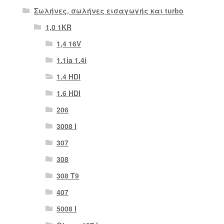
Σωλήνες, σωλήνες εισαγωγής και turbo
1,0 1KR
1,4 16V
1.1ia 1.4i
1.4 HDI
1.6 HDI
206
3008 Ι
307
308
308 Τ9
407
5008 Ι