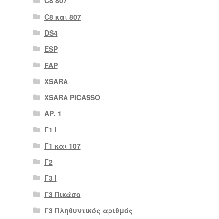
C8 807
C8 και 807
DS4
ESP
FAP
XSARA
XSARA PICASSO
ΑΡ. 1
Γ1 Ι
Γ1 και 107
Γ2
Γ3 Ι
Γ3 Πικάσο
Γ3 Πληθυντικός αριθμός