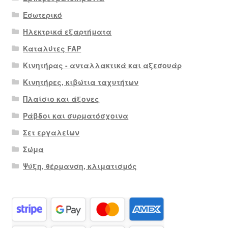
Εσωτερικό
Ηλεκτρικά εξαρτήματα
Καταλύτες FAP
Κινητήρας - ανταλλακτικά και αξεσουάρ
Κινητήρες, κιβώτια ταχυτήτων
Πλαίσιο και άξονες
Ράβδοι και συρματόσχοινα
Σετ εργαλείων
Σώμα
Ψύξη, θέρμανση, κλιματισμός