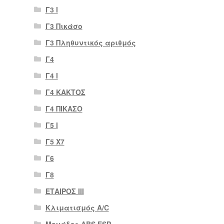
Γ3 Ι
Γ3 Πικάσο
Γ3 Πληθυντικός αριθμός
Γ4
Γ4 Ι
Γ4 ΚΑΚΤΟΣ
Γ4 ΠΙΚΑΣΟ
Γ5 Ι
Γ5 Χ7
Γ6
Γ8
ΕΤΑΙΡΟΣ III
Κλιματισμός A/C
Μονάδες ABS ESP