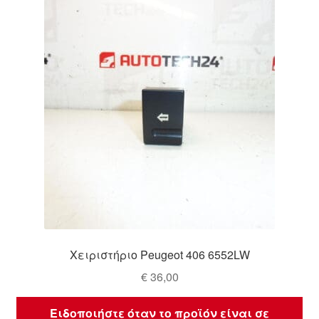
Ολοκλήρωση αγοράς
Οροι και Προϋποθέσεις
Παγκόσμια αποστολή
Παράπονα
πληρωμές
Πολιτική Απορρήτου
Σχετικά με εμάς
Χειριστήριο Peugeot 406 6552LW
€
36,00
Ειδοποιήστε όταν το προϊόν είναι σε