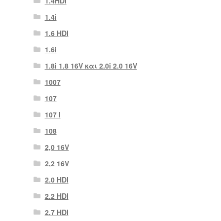
1.4HDI
1.4i
1.6 HDI
1.6i
1.8i 1.8 16V και 2.0i 2.0 16V
1007
107
107 Ι
108
2,0 16V
2,2 16V
2.0 HDI
2.2 HDI
2.7 HDI