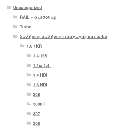
Uncategorized
RAIL + αξεσουάρ
Turbo
Σωλήνες, σωλήνες εισαγωγής και turbo
1,0 1KR
1,4 16V
1.1ia 1.4i
1.4 HDI
1.6 HDI
206
3008 Ι
307
308