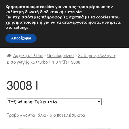
ΑΠΟΣΤΟΛΗ από 7 EUR
Χρησιμοποιούμε cookies για να σας προσφέρουμε την
καλύτερη δυνατή διαδικτυακή εμπειρία.
Δευτέρα-Παρ. 9 π.μ. - 4 μ.μ.
800 848 1565
Για περισσότερες πληροφορίες σχετικά με τα cookies που
χρησιμοποιούμε ή για να τα απενεργοποιήσετε, ανατρέξτε
Απευθείας
Μετάβαση
στο
settings
.
Μενού
μετάβαση
σε
Αποδέχομαι
στην
περιεχόμενο
Αρχική
πλοήγηση
Αρχική σελίδα
Uncategorized
Σωλήνες, σωλήνες
Διαδικασία Παραπόνων
εισαγωγής και turbo
1,0 1KR
3008 Ι
Επικοινωνία
3008 Ι
Καροτσάκι
Μεταφορά
Sorted
Προβάλλονται όλα - 5 αποτελέσματα
Ο λογαριασμός μου
by
latest