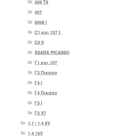
308 Τ9
407
5008 Ι
C1 και 107 I.
C5 II
XSARA PICASSO
Γ1 και 107
Γ3 Πικάσο
Γ4 Ι
Γ4 Πικάσο
Γ5 Ι
Γ5 Χ7
1,1 / 1,4 8V
1,4 16V