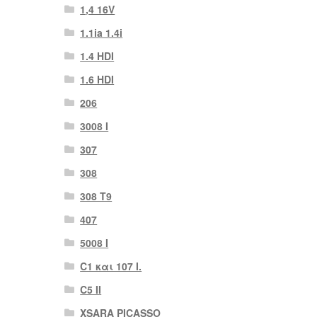
1,4 16V
1.1ia 1.4i
1.4 HDI
1.6 HDI
206
3008 Ι
307
308
308 Τ9
407
5008 Ι
C1 και 107 I.
C5 II
XSARA PICASSO