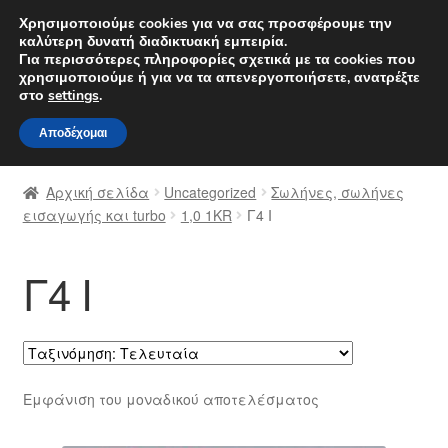
ΑΠΟΣΤΟΛΗ από 7 EUR
Χρησιμοποιούμε cookies για να σας προσφέρουμε την
καλύτερη δυνατή διαδικτυακή εμπειρία.
Δευτέρα-Παρ. 9 π.μ. - 4 μ.μ.
800 848 1565
Για περισσότερες πληροφορίες σχετικά με τα cookies που
χρησιμοποιούμε ή για να τα απενεργοποιήσετε, ανατρέξτε
Απευθείας
Μετάβαση
στο
settings
.
Μενού
μετάβαση
σε
Αποδέχομαι
στην
περιεχόμενο
Αρχική
πλοήγηση
Αρχική σελίδα
Uncategorized
Σωλήνες, σωλήνες
Διαδικασία Παραπόνων
εισαγωγής και turbo
1,0 1KR
Γ4 Ι
Επικοινωνία
Γ4 Ι
Καροτσάκι
Μεταφορά
Εμφάνιση του μοναδικού αποτελέσματος
Ο λογαριασμός μου