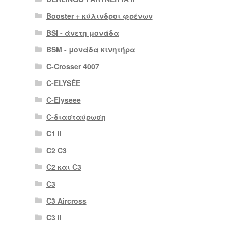
Booster + κύλινδροι φρένων
BSI - άνετη μονάδα
BSM - μονάδα κινητήρα
C-Crosser 4007
C-ELYSÉE
C-Elyseee
C-διασταύρωση
C1 II
C2 C3
C2 και C3
C3
C3 Aircross
C3 II