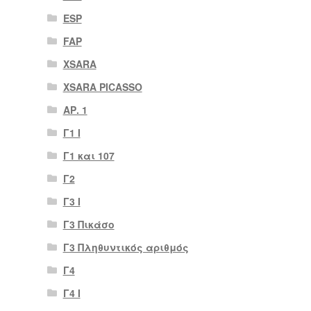
ESP
FAP
XSARA
XSARA PICASSO
ΑΡ. 1
Γ1 Ι
Γ1 και 107
Γ2
Γ3 Ι
Γ3 Πικάσο
Γ3 Πληθυντικός αριθμός
Γ4
Γ4 Ι