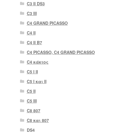
C3 II DS3
C3 III
C4 GRAND PICASSO
C4 II
C4 II B7
C4 PICASSO, C4 GRAND PICASSO
C4 κάκτος
C5 I II
C5 I και II
C5 II
C5 III
C8 807
C8 και 807
DS4