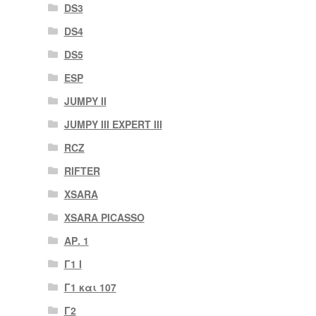
DS3
DS4
DS5
ESP
JUMPY II
JUMPY III EXPERT III
RCZ
RIFTER
XSARA
XSARA PICASSO
ΑΡ. 1
Γ1 Ι
Γ1 και 107
Γ2