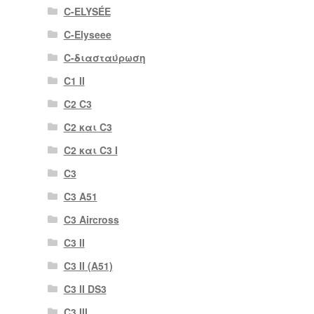
C-ELYSÉE
C-Elyseee
C-διασταύρωση
C1 II
C2 C3
C2 και C3
C2 και C3 I
C3
C3 A51
C3 Aircross
C3 II
C3 II (A51)
C3 II DS3
C3 III