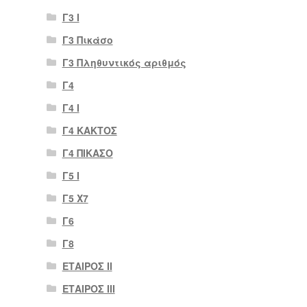
Γ3 Ι
Γ3 Πικάσο
Γ3 Πληθυντικός αριθμός
Γ4
Γ4 Ι
Γ4 ΚΑΚΤΟΣ
Γ4 ΠΙΚΑΣΟ
Γ5 Ι
Γ5 Χ7
Γ6
Γ8
ΕΤΑΙΡΟΣ II
ΕΤΑΙΡΟΣ III