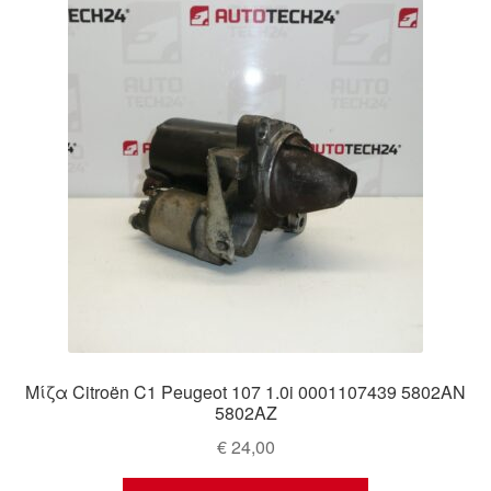
Ολοκλήρωση αγοράς
Οροι και Προϋποθέσεις
Παγκόσμια αποστολή
Παράπονα
πληρωμές
Πολιτική Απορρήτου
Σχετικά με εμάς
Μίζα Citroën C1 Peugeot 107 1.0i 0001107439 5802AN
5802AZ
€
24,00