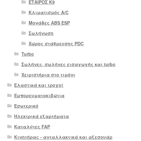
ΕΤΑΙΡΟΣ Κ9
Κλιματισμός A/C
Μονάδες ABS ESP
Σωλήνωση
Χώρος στάθμευσης PDC
Turbo
Σωλήνες, σωλήνες εισαγωγής και turbo
Χειριστήρια στο τιμόνι
Ελαστικά και τροχοί
Εμπορευματοκιβώτια
Εσωτερικό
Ηλεκτρικά εξαρτήματα
Καταλύτες FAP
Κινητήρας - ανταλλακτικά και αξεσουάρ