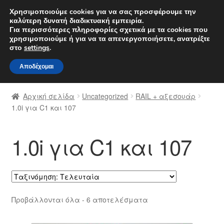
ΑΠΟΣΤΟΛΗ από 7 EUR
Χρησιμοποιούμε cookies για να σας προσφέρουμε την
καλύτερη δυνατή διαδικτυακή εμπειρία.
Δευτέρα-Παρ. 9 π.μ. - 4 μ.μ.
800 848 1565
Για περισσότερες πληροφορίες σχετικά με τα cookies που
χρησιμοποιούμε ή για να τα απενεργοποιήσετε, ανατρέξτε
Απευθείας
Μετάβαση
στο
settings
.
Μενού
μετάβαση
σε
Αποδέχομαι
στην
περιεχόμενο
Αρχική
πλοήγηση
Αρχική σελίδα
Uncategorized
RAIL + αξεσουάρ
Διαδικασία Παραπόνων
1.0i για C1 και 107
Επικοινωνία
1.0i για C1 και 107
Καροτσάκι
Μεταφορά
Sorted
Προβάλλονται όλα - 6 αποτελέσματα
Ο λογαριασμός μου
by
latest