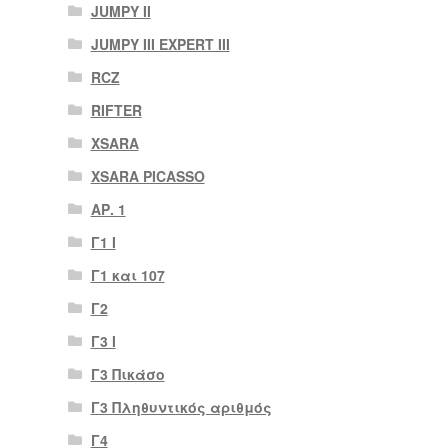
JUMPY II
JUMPY III EXPERT III
RCZ
RIFTER
XSARA
XSARA PICASSO
ΑΡ. 1
Γ1 Ι
Γ1 και 107
Γ2
Γ3 Ι
Γ3 Πικάσο
Γ3 Πληθυντικός αριθμός
Γ4