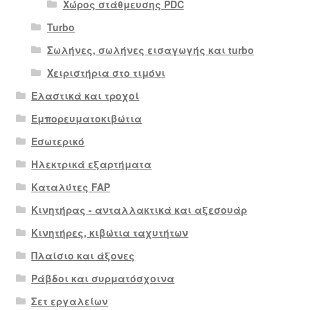
Χώρος στάθμευσης PDC
Turbo
Σωλήνες, σωλήνες εισαγωγής και turbo
Χειριστήρια στο τιμόνι
Ελαστικά και τροχοί
Εμπορευματοκιβώτια
Εσωτερικό
Ηλεκτρικά εξαρτήματα
Καταλύτες FAP
Κινητήρας - ανταλλακτικά και αξεσουάρ
Κινητήρες, κιβώτια ταχυτήτων
Πλαίσιο και άξονες
Ράβδοι και συρματόσχοινα
Σετ εργαλείων