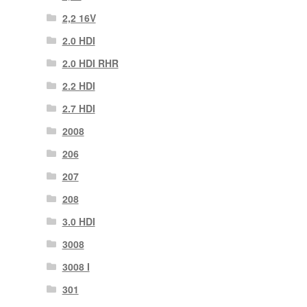
2,2 16V
2.0 HDI
2.0 HDI RHR
2.2 HDI
2.7 HDI
2008
206
207
208
3.0 HDI
3008
3008 Ι
301