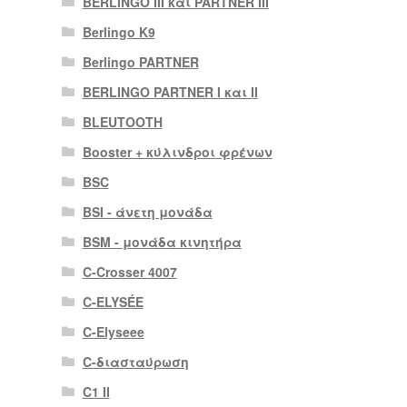
BERLINGO III και PARTNER III
Berlingo K9
Berlingo PARTNER
BERLINGO PARTNER I και II
BLEUTOOTH
Booster + κύλινδροι φρένων
BSC
BSI - άνετη μονάδα
BSM - μονάδα κινητήρα
C-Crosser 4007
C-ELYSÉE
C-Elyseee
C-διασταύρωση
C1 II