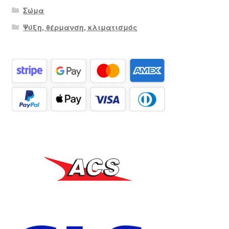
Σώμα
Ψύξη, θέρμανση, κλιματισμός