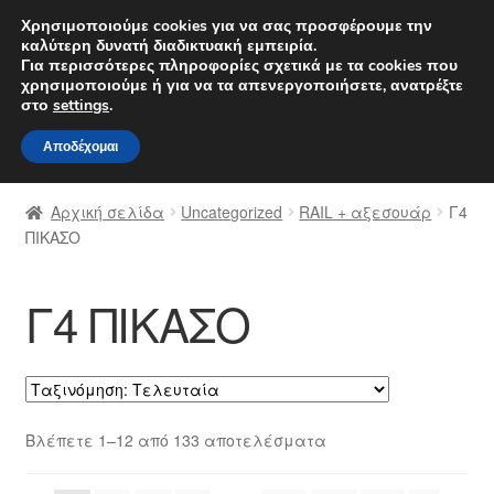
ΑΠΟΣΤΟΛΗ από 7 EUR
Χρησιμοποιούμε cookies για να σας προσφέρουμε την
καλύτερη δυνατή διαδικτυακή εμπειρία.
Δευτέρα-Παρ. 9 π.μ. - 4 μ.μ.
800 848 1565
Για περισσότερες πληροφορίες σχετικά με τα cookies που
χρησιμοποιούμε ή για να τα απενεργοποιήσετε, ανατρέξτε
Απευθείας
Μετάβαση
στο
settings
.
Μενού
μετάβαση
σε
Αποδέχομαι
στην
περιεχόμενο
Αρχική
πλοήγηση
Αρχική σελίδα
Uncategorized
RAIL + αξεσουάρ
Γ4
Διαδικασία Παραπόνων
ΠΙΚΑΣΟ
Επικοινωνία
Γ4 ΠΙΚΑΣΟ
Καροτσάκι
Μεταφορά
Sorted
Βλέπετε 1–12 από 133 αποτελέσματα
Ο λογαριασμός μου
by
latest