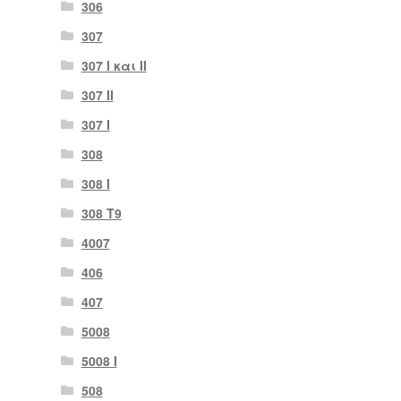
306
307
307 I και II
307 II
307 Ι
308
308 Ι
308 Τ9
4007
406
407
5008
5008 Ι
508