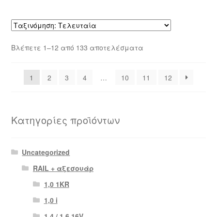
Sorted
Βλέπετε 1–12 από 133 αποτελέσματα
by
latest
1
2
3
4
…
10
11
12
Κατηγορίες προϊόντων
Uncategorized
RAIL + αξεσουάρ
1,0 1KR
1,0 i
1,4 / 1,6 16V