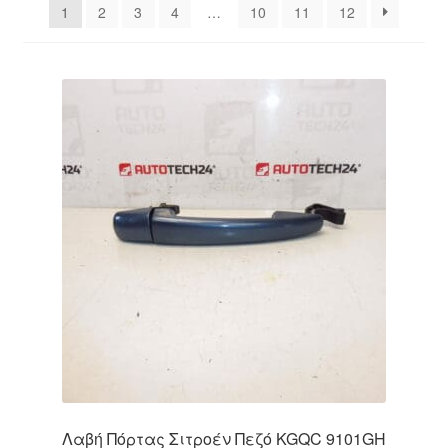
1
2
3
4
…
10
11
12
Ολοκλήρωση αγοράς
Οροι και Προϋποθέσεις
Παγκόσμια αποστολή
Παράπονα
πληρωμές
Πολιτική Απορρήτου
Σχετικά με εμάς
Λαβή Πόρτας Σιτροέν Πεζό KGQC 9101GH