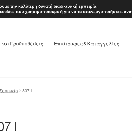
EUR
Δευτέρα-Παρ. 9
υμε την καλύτερη δυνατή διαδικτυακή εμπειρία.
 cookies που χρησιμοποιούμε ή για να τα απενεργοποιήσετε, ανα
 και Προϋποθέσεις
Επιστροφές & Καταγγελίες
νωνία
Καροτσάκι
Μεταφορά
Ο λογαριασμός μου
αξεσουάρ
307 Ι
θέσεις
Παγκόσμια αποστολή
Παράπονα
πληρωμές
07 Ι