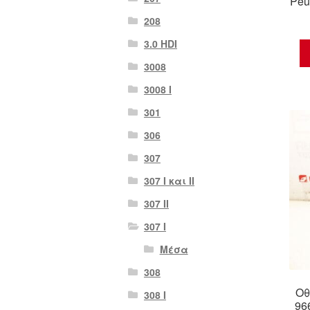
Peu
208
3.0 HDI
3008
3008 Ι
301
306
307
307 I και II
307 II
307 Ι
Μέσα
308
Οθ
308 Ι
96