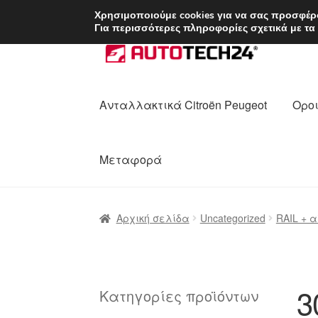
ΑΠΟΣΤΟΛΗ από 7 
Χρησιμοποιούμε cookies για να σας προσφέρο
Για περισσότερες πληροφορίες σχετικά με τα
Απευθείας
Μετάβαση
μετάβαση
σε
στην
περιεχόμενο
πλοήγηση
Ανταλλακτικά Citroën Peugeot
Οροι
Μεταφορά
Αρχική
Διαδικασία Παραπόνων
Επικοι
Αρχική σελίδα
Uncategorized
RAIL + 
Ολοκλήρωση αγοράς
Οροι και Προϋπο
Πολιτική Απορρήτου
Σχετικά με εμάς
3
Κατηγορίες προϊόντων