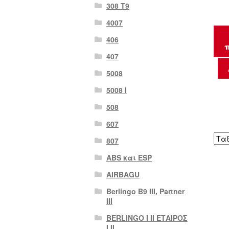
308 Τ9
4007
406
π
407
5008
5008 Ι
508
607
807
ABS και ESP
AIRBAGU
Berlingo B9 III, Partner
III
BERLINGO I II ΕΤΑΙΡΟΣ
I II