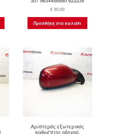
307 9634456880 9222J9
€
30,00
Προσθήκη στο καλάθι
Αριστερός εξωτερικός
ύ
καθρέπτης οδηγού,