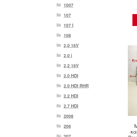
1007
107
107 Ι
108
2,0 16V
2,0 i
2,2 16V
2.0 HDI
2.0 HDI RHR
2.2 HDI
2.7 HDI
2008
206
κα
207