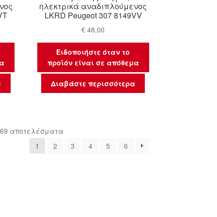
νος
ηλεκτρικά αναδιπλούμενος
VT
LKRD Peugeot 307 8149VV
€
48,00
Ειδοποιήστε όταν το
μα
προϊόν είναι σε απόθεμα
α
Διαβάστε περισσότερα
Sorted
 69 αποτελέσματα
by
1
2
3
4
5
6
latest