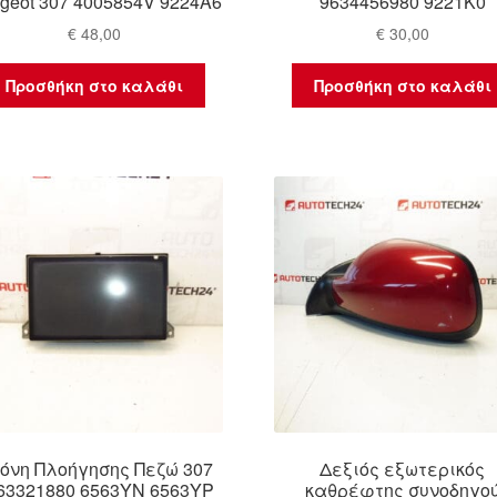
geot 307 4005854V 9224A6
9634456980 9221K0
€
48,00
€
30,00
Προσθήκη στο καλάθι
Προσθήκη στο καλάθι
όνη Πλοήγησης Πεζώ 307
Δεξιός εξωτερικός
63321880 6563YN 6563YP
καθρέφτης συνοδηγο