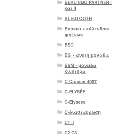
BERLINGO PARTNER I
και II
BLEUTOOTH
Booster + κύλινδροι
φρένων
BSC
BSI - άνετη μονάδα
BSM - μονάδα
κινητήρα
C-Crosser 4007
C-ELYSÉE
C-Elyseee
C-διασταύρωση
C1 II
C2 C3