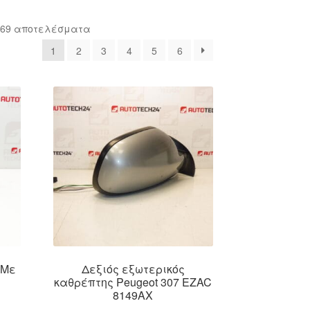
Sorted
 69 αποτελέσματα
by
1
2
3
4
5
6
latest
 Με
Δεξιός εξωτερικός
καθρέπτης Peugeot 307 EZAC
8149AX