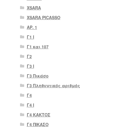
XSARA
XSARA PICASSO
ΑΡ. 1
Γ1 Ι
Γ1 και 107
Γ2
Γ3 Ι
Γ3 Πικάσο
Γ3 Πληθυντικός αριθμός
Γ4
Γ4 Ι
Γ4 ΚΑΚΤΟΣ
Γ4 ΠΙΚΑΣΟ