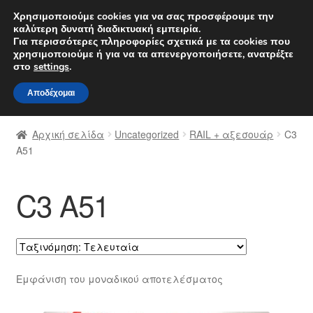
ΑΠΟΣΤΟΛΗ από 7 EUR
Χρησιμοποιούμε cookies για να σας προσφέρουμε την
καλύτερη δυνατή διαδικτυακή εμπειρία.
Δευτέρα-Παρ. 9 π.μ. - 4 μ.μ.
800 848 1565
Για περισσότερες πληροφορίες σχετικά με τα cookies που
χρησιμοποιούμε ή για να τα απενεργοποιήσετε, ανατρέξτε
Απευθείας
Μετάβαση
στο
settings
.
Μενού
μετάβαση
σε
Αποδέχομαι
στην
περιεχόμενο
Αρχική
πλοήγηση
Αρχική σελίδα
Uncategorized
RAIL + αξεσουάρ
C3
Διαδικασία Παραπόνων
A51
Επικοινωνία
C3 A51
Καροτσάκι
Μεταφορά
Εμφάνιση του μοναδικού αποτελέσματος
Ο λογαριασμός μου