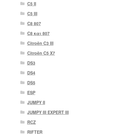
C5 II
C5 III
C8 807
C8 και 807
Citroën C3 III
Citroën C5 X7
DS3
DS4
DS5
ESP
JUMPY II
JUMPY III EXPERT III
RCZ
RIFTER