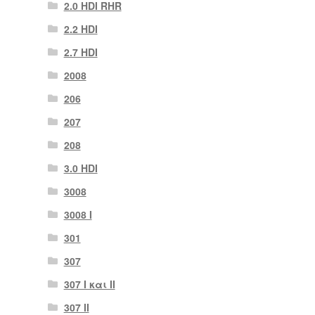
2.0 HDI RHR
2.2 HDI
2.7 HDI
2008
206
207
208
3.0 HDI
3008
3008 Ι
301
307
307 I και II
307 II