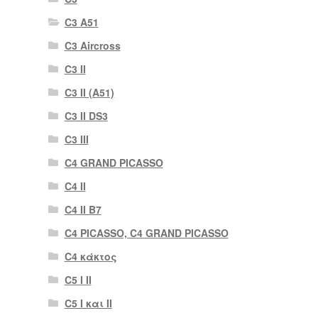
C3 A51
C3 Aircross
C3 II
C3 II (A51)
C3 II DS3
C3 III
C4 GRAND PICASSO
C4 II
C4 II B7
C4 PICASSO, C4 GRAND PICASSO
C4 κάκτος
C5 I II
C5 I και II