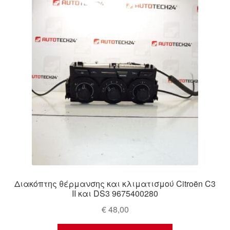
Ολοκλήρωση αγοράς
Οροι και Προϋποθέσεις
Παγκόσμια αποστολή
Παράπονα
πληρωμές
Πολιτική Απορρήτου
Σχετικά με εμάς
Διακόπτης θέρμανσης και κλιματισμού Citroën C3
II και DS3 9675400280
€
48,00