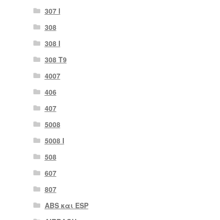
307 Ι
308
308 Ι
308 Τ9
4007
406
407
5008
5008 Ι
508
607
807
ABS και ESP