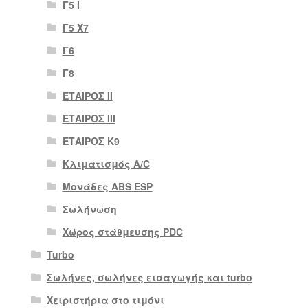
Γ5 Ι
Γ5 Χ7
Γ6
Γ8
ΕΤΑΙΡΟΣ II
ΕΤΑΙΡΟΣ III
ΕΤΑΙΡΟΣ Κ9
Κλιματισμός A/C
Μονάδες ABS ESP
Σωλήνωση
Χώρος στάθμευσης PDC
Turbo
Σωλήνες, σωλήνες εισαγωγής και turbo
Χειριστήρια στο τιμόνι