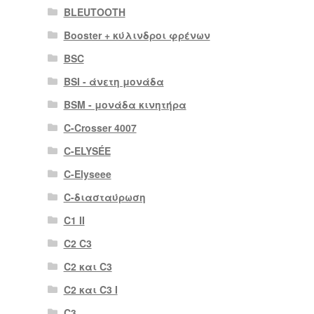
BLEUTOOTH
Booster + κύλινδροι φρένων
BSC
BSI - άνετη μονάδα
BSM - μονάδα κινητήρα
C-Crosser 4007
C-ELYSÉE
C-Elyseee
C-διασταύρωση
C1 II
C2 C3
C2 και C3
C2 και C3 I
C3