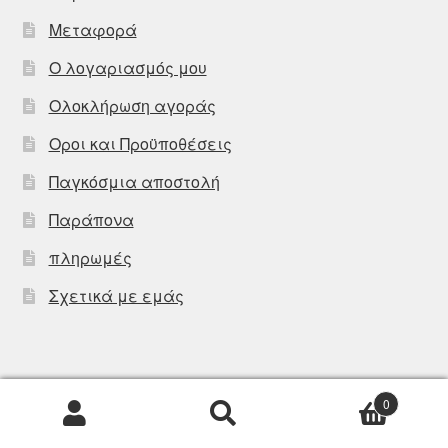
Μεταφορά
Ο λογαριασμός μου
Ολοκλήρωση αγοράς
Οροι και Προϋποθέσεις
Παγκόσμια αποστολή
Παράπονα
πληρωμές
Σχετικά με εμάς
0
Αναζήτηση
Αναζήτηση
για: