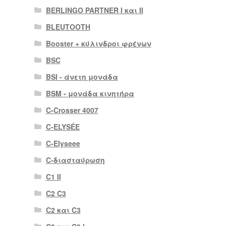
BERLINGO PARTNER I και II
BLEUTOOTH
Booster + κύλινδροι φρένων
BSC
BSI - άνετη μονάδα
BSM - μονάδα κινητήρα
C-Crosser 4007
C-ELYSÉE
C-Elyseee
C-διασταύρωση
C1 II
C2 C3
C2 και C3