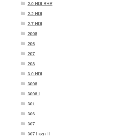
2.0 HDI RHR
2.2 HDI
2.7 HDI
2008
206
207
208
3.0 HDI
3008
3008 Ι
301
306
307
307 I και II