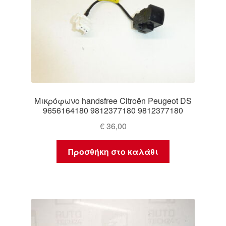
Μικρόφωνο handsfree Citroën Peugeot DS
9656164180 9812377180 9812377180
€
36,00
Προσθήκη στο καλάθι