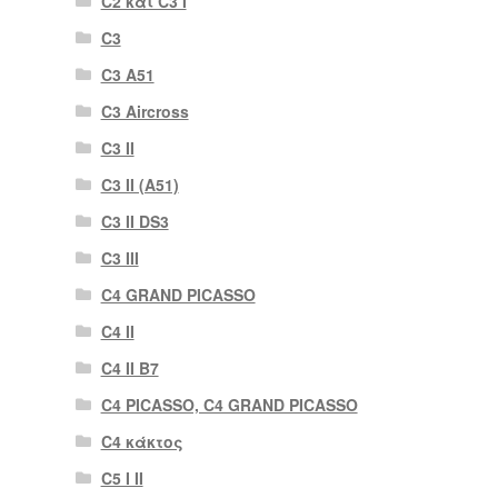
C2 και C3 I
C3
C3 A51
C3 Aircross
C3 II
C3 II (A51)
C3 II DS3
C3 III
C4 GRAND PICASSO
C4 II
C4 II B7
C4 PICASSO, C4 GRAND PICASSO
C4 κάκτος
C5 I II