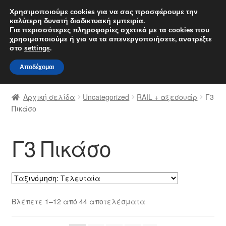
ΑΠΟΣΤΟΛΗ από 7 EUR
Χρησιμοποιούμε cookies για να σας προσφέρουμε την
καλύτερη δυνατή διαδικτυακή εμπειρία.
Δευτέρα-Παρ. 9 π.μ. - 4 μ.μ.
800 848 1565
Για περισσότερες πληροφορίες σχετικά με τα cookies που
χρησιμοποιούμε ή για να τα απενεργοποιήσετε, ανατρέξτε
Απευθείας
Μετάβαση
στο
settings
.
Μενού
μετάβαση
σε
Αποδέχομαι
στην
περιεχόμενο
Αρχική
πλοήγηση
Αρχική σελίδα
Uncategorized
RAIL + αξεσουάρ
Γ3
Διαδικασία Παραπόνων
Πικάσο
Επικοινωνία
Γ3 Πικάσο
Καροτσάκι
Μεταφορά
Sorted
Βλέπετε 1–12 από 44 αποτελέσματα
Ο λογαριασμός μου
by
latest