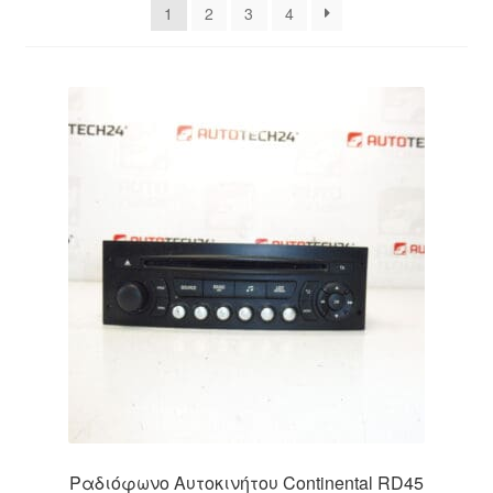
1
2
3
4
Ολοκλήρωση αγοράς
Οροι και Προϋποθέσεις
Παγκόσμια αποστολή
Παράπονα
πληρωμές
Πολιτική Απορρήτου
Σχετικά με εμάς
Ραδιόφωνο Αυτοκινήτου Continental RD45