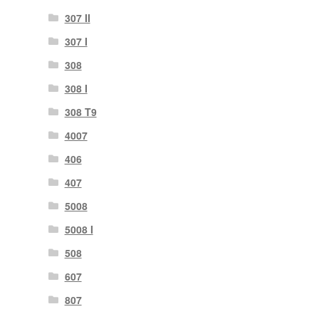
307 II
307 Ι
308
308 Ι
308 Τ9
4007
406
407
5008
5008 Ι
508
607
807