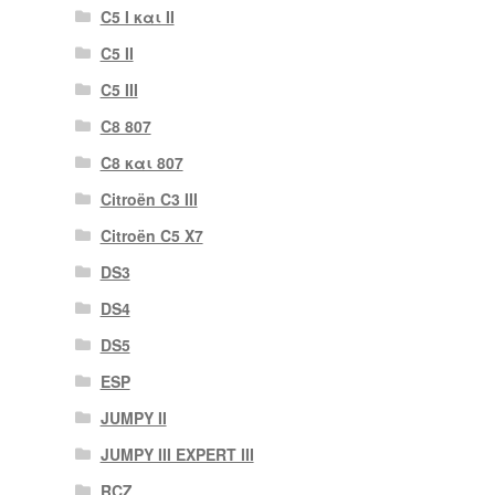
C5 I και II
C5 II
C5 III
C8 807
C8 και 807
Citroën C3 III
Citroën C5 X7
DS3
DS4
DS5
ESP
JUMPY II
JUMPY III EXPERT III
RCZ