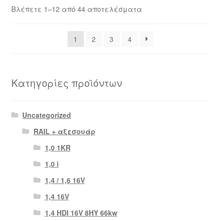
Sorted
Βλέπετε 1–12 από 44 αποτελέσματα
by
latest
1
2
3
4
Κατηγορίες προϊόντων
Uncategorized
RAIL + αξεσουάρ
1,0 1KR
1,0 i
1,4 / 1,6 16V
1,4 16V
1,4 HDI 16V 8HY 66kw