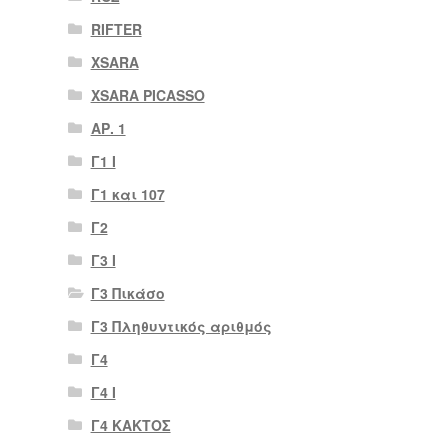
RIFTER
XSARA
XSARA PICASSO
ΑΡ. 1
Γ1 Ι
Γ1 και 107
Γ2
Γ3 Ι
Γ3 Πικάσο
Γ3 Πληθυντικός αριθμός
Γ4
Γ4 Ι
Γ4 ΚΑΚΤΟΣ