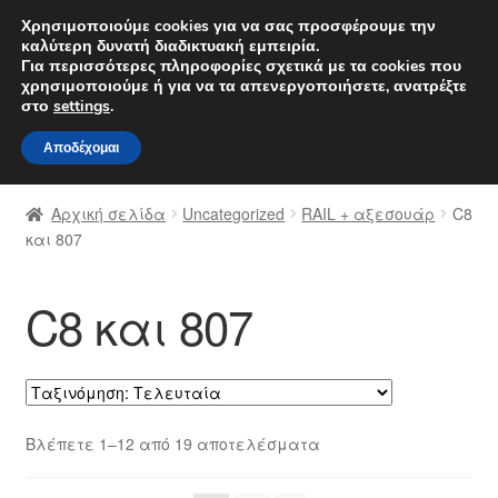
ΑΠΟΣΤΟΛΗ από 7 EUR
Χρησιμοποιούμε cookies για να σας προσφέρουμε την
καλύτερη δυνατή διαδικτυακή εμπειρία.
Δευτέρα-Παρ. 9 π.μ. - 4 μ.μ.
800 848 1565
Για περισσότερες πληροφορίες σχετικά με τα cookies που
χρησιμοποιούμε ή για να τα απενεργοποιήσετε, ανατρέξτε
Απευθείας
Μετάβαση
στο
settings
.
Μενού
μετάβαση
σε
Αποδέχομαι
στην
περιεχόμενο
Αρχική
πλοήγηση
Αρχική σελίδα
Uncategorized
RAIL + αξεσουάρ
C8
Διαδικασία Παραπόνων
και 807
Επικοινωνία
C8 και 807
Καροτσάκι
Μεταφορά
Sorted
Βλέπετε 1–12 από 19 αποτελέσματα
Ο λογαριασμός μου
by
latest