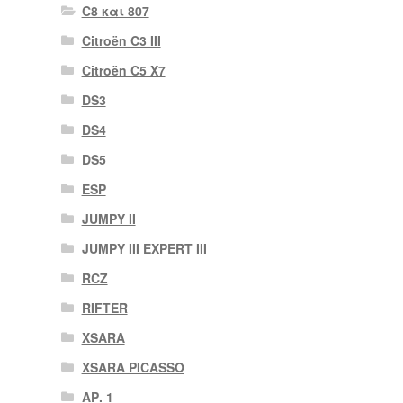
C8 και 807
Citroën C3 III
Citroën C5 X7
DS3
DS4
DS5
ESP
JUMPY II
JUMPY III EXPERT III
RCZ
RIFTER
XSARA
XSARA PICASSO
ΑΡ. 1