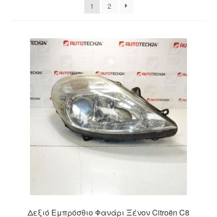
1
2
Ολοκλήρωση αγοράς
Οροι και Προϋποθέσεις
Παγκόσμια αποστολή
Παράπονα
πληρωμές
Πολιτική Απορρήτου
Σχετικά με εμάς
Δεξιό Εμπρόσθιο Φανάρι Ξένον Citroën C8