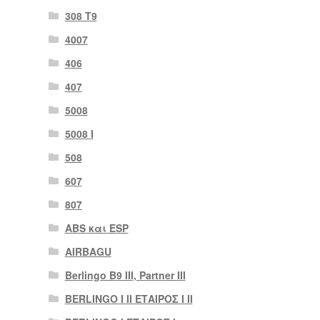
308 Τ9
4007
406
407
5008
5008 Ι
508
607
807
ABS και ESP
AIRBAGU
Berlingo B9 III, Partner III
BERLINGO I II ΕΤΑΙΡΟΣ I II