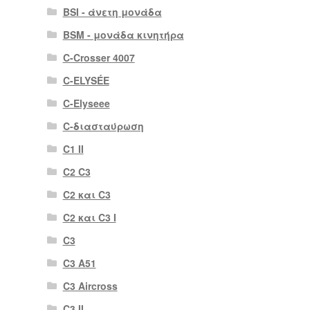
BSI - άνετη μονάδα
BSM - μονάδα κινητήρα
C-Crosser 4007
C-ELYSÉE
C-Elyseee
C-διασταύρωση
C1 II
C2 C3
C2 και C3
C2 και C3 I
C3
C3 A51
C3 Aircross
C3 II