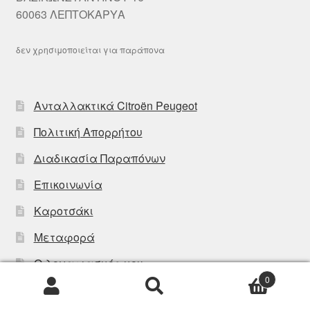
60063 ΛΕΠΤΟΚΑΡΥΑ
δεν χρησιμοποιείται για παράπονα
Ανταλλακτικά Citroën Peugeot
Πολιτική Απορρήτου
Διαδικασία Παραπόνων
Επικοινωνία
Καροτσάκι
Μεταφορά
Ο λογαριασμός μου
0
Αναζήτηση
Αναζήτηση
Ολοκλήρωση αγοράς
για: