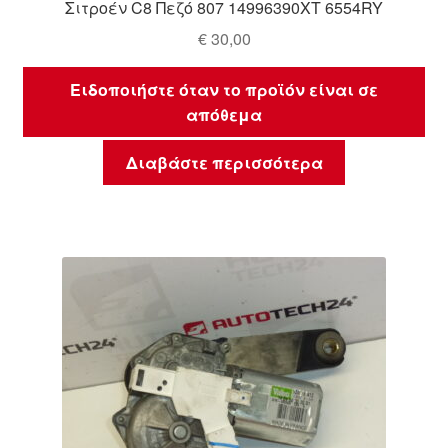
Σιτροέν C8 Πεζό 807 14996390XT 6554RY
€
30,00
Ειδοποιήστε όταν το προϊόν είναι σε
απόθεμα
Διαβάστε περισσότερα