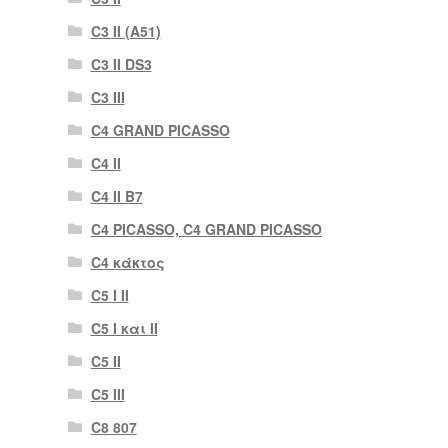
C3 II (A51)
C3 II DS3
C3 III
C4 GRAND PICASSO
C4 II
C4 II B7
C4 PICASSO, C4 GRAND PICASSO
C4 κάκτος
C5 I II
C5 I και II
C5 II
C5 III
C8 807