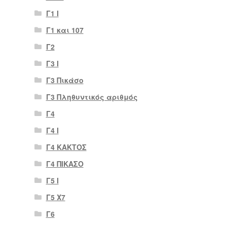
Γ1 Ι
Γ1 και 107
Γ2
Γ3 Ι
Γ3 Πικάσο
Γ3 Πληθυντικός αριθμός
Γ4
Γ4 Ι
Γ4 ΚΑΚΤΟΣ
Γ4 ΠΙΚΑΣΟ
Γ5 Ι
Γ5 Χ7
Γ6