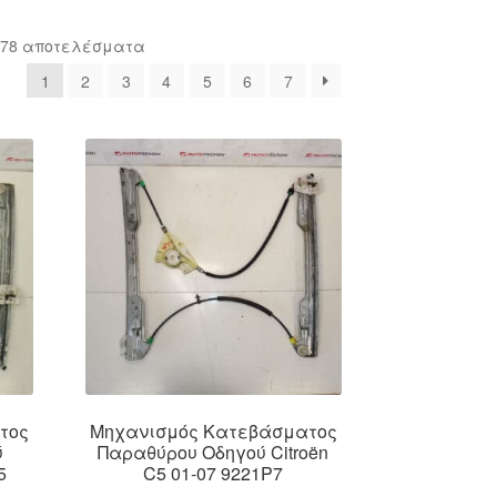
Sorted
 78 αποτελέσματα
by
1
2
3
4
5
6
7
latest
τος
Μηχανισμός Κατεβάσματος
ύ
Παραθύρου Οδηγού Citroën
5
C5 01-07 9221P7