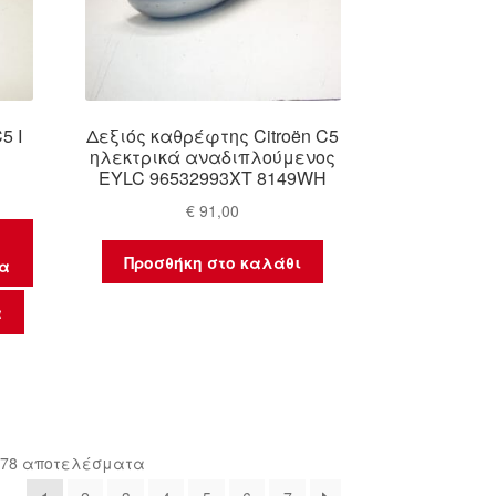
5 I
Δεξιός καθρέφτης Citroën C5
ηλεκτρικά αναδιπλούμενος
EYLC 96532993XT 8149WH
€
91,00
Προσθήκη στο καλάθι
μα
α
Sorted
 78 αποτελέσματα
by