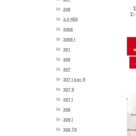
208
Σι
3.0 HDI
3008
3008 Ι
301
π
306
307
307 I και II
307 II
307 Ι
308
308 Ι
308 Τ9