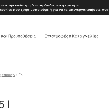
EUR
Δευτέρα-Παρ. 9
υμε την καλύτερη δυνατή διαδικτυακή εμπειρία.
 cookies που χρησιμοποιούμε ή για να τα απενεργοποιήσετε, ανα
 και Προϋποθέσεις
Επιστροφές & Καταγγελίες
νωνία
Καροτσάκι
Μεταφορά
Ο λογαριασμός μου
αξεσουάρ
Γ5 Ι
θέσεις
Παγκόσμια αποστολή
Παράπονα
πληρωμές
5 Ι