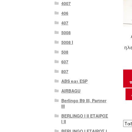
4007
406
407
5008
5008 Ι
ηλ
508
607
807
ABS και ESP
π
AIRBAGU
Berlingo B9 III, Partner
III
BERLINGO I II ΕΤΑΙΡΟΣ
I II
BERLINGO I ΕΤΑΙΡΟΣ Ι