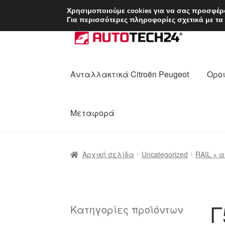
ΑΠΟΣΤΟΛΗ από 7 
Χρησιμοποιούμε cookies για να σας προσφέρο
Για περισσότερες πληροφορίες σχετικά με τα
Απευθείας
Μετάβαση
μετάβαση
σε
στην
περιεχόμενο
πλοήγηση
Ανταλλακτικά Citroën Peugeot
Οροι
Μεταφορά
Αρχική
Διαδικασία Παραπόνων
Επικοι
Αρχική σελίδα
Uncategorized
RAIL + 
Ολοκλήρωση αγοράς
Οροι και Προϋπο
Πολιτική Απορρήτου
Σχετικά με εμάς
Γ
Κατηγορίες προϊόντων