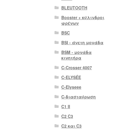
BLEUTOOTH
Booster + κύλινδροι
φρένων
BSC
BSI - άνετη μονάδα
BSM - μονάδα
κινητήρα
C-Crosser 4007
C-ELYSÉE
C-Elyseee
C-διασταύρωση
C1 II
C2 C3
C2 και C3