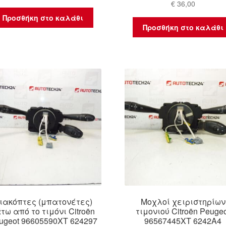
€
36,00
Προσθήκη στο καλάθι
Προσθήκη στο καλάθι
ιακόπτες (μπατονέτες)
Μοχλοί χειριστηρίων
τω από το τιμόνι Citroën
τιμονιού Citroën Peuge
ugeot 96605590XT 624297
96567445XT 6242A4