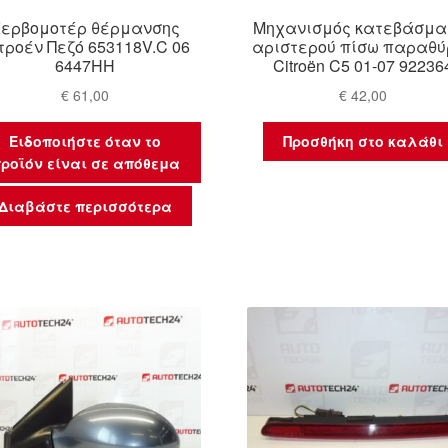
Σερβομοτέρ θέρμανσης
Μηχανισμός κατεβάσμα
τροέν Πεζό 653118V.C 06
αριστερού πίσω παραθύ
6447HH
Citroën C5 01-07 92236
€
61,00
€
42,00
Ειδοποιήστε όταν το
Προσθήκη στο καλάθι
ροϊόν είναι σε απόθεμα
Διαβάστε περισσότερα