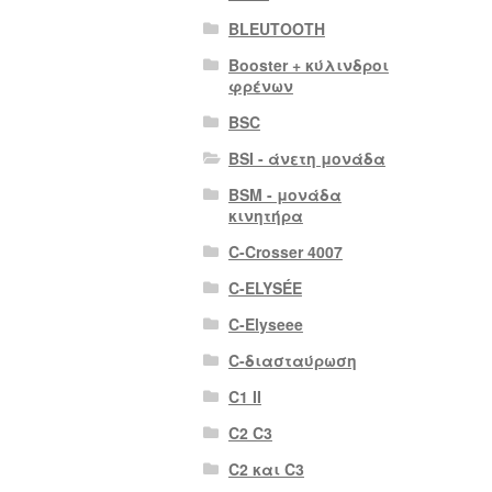
BLEUTOOTH
Booster + κύλινδροι
φρένων
BSC
BSI - άνετη μονάδα
BSM - μονάδα
κινητήρα
C-Crosser 4007
C-ELYSÉE
C-Elyseee
C-διασταύρωση
C1 II
C2 C3
C2 και C3