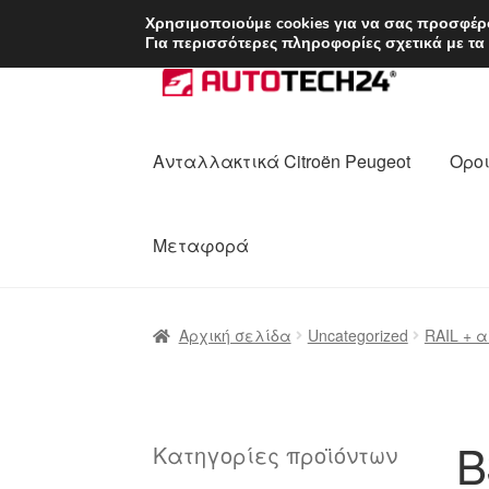
ΑΠΟΣΤΟΛΗ από 7 
Χρησιμοποιούμε cookies για να σας προσφέρο
Για περισσότερες πληροφορίες σχετικά με τα
Απευθείας
Μετάβαση
μετάβαση
σε
στην
περιεχόμενο
πλοήγηση
Ανταλλακτικά Citroën Peugeot
Οροι
Μεταφορά
Αρχική
Διαδικασία Παραπόνων
Επικοι
Αρχική σελίδα
Uncategorized
RAIL + 
Ολοκλήρωση αγοράς
Οροι και Προϋπο
Πολιτική Απορρήτου
Σχετικά με εμάς
B
Κατηγορίες προϊόντων