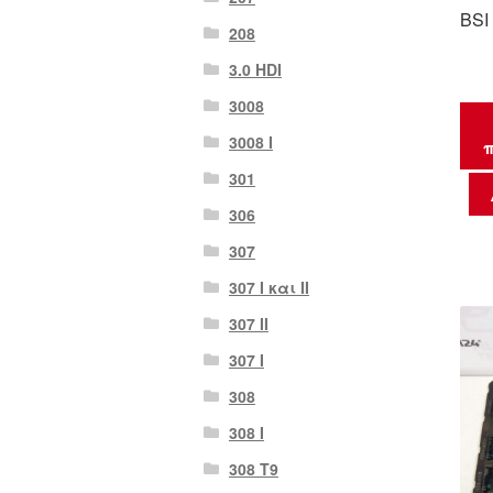
BSI
208
3.0 HDI
3008
3008 Ι
π
301
306
307
307 I και II
307 II
307 Ι
308
308 Ι
308 Τ9