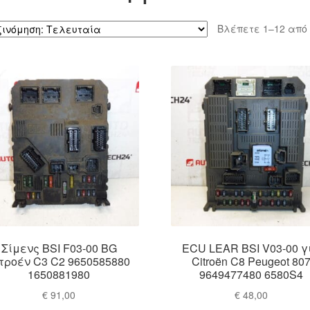
Βλέπετε 1–12 από
Σίμενς BSI F03-00 BG
ECU LEAR BSI V03-00 γ
τροέν C3 C2 9650585880
Citroën C8 Peugeot 80
1650881980
9649477480 6580S4
€
91,00
€
48,00