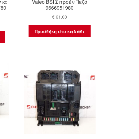
για
Valeo BSI Σιτροέν Πεζό
780
9666951980
€
61,00
Προσθήκη στο καλάθι