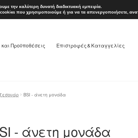
EUR
Δευτέρα-Παρ. 9
υμε την καλύτερη δυνατή διαδικτυακή εμπειρία.
 cookies που χρησιμοποιούμε ή για να τα απενεργοποιήσετε, ανα
 και Προϋποθέσεις
Επιστροφές & Καταγγελίες
νωνία
Καροτσάκι
Μεταφορά
Ο λογαριασμός μου
αξεσουάρ
BSI - άνετη μονάδα
θέσεις
Παγκόσμια αποστολή
Παράπονα
πληρωμές
SI - άνετη μονάδα