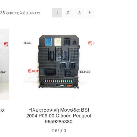
Sorted
 35 αποτελέσματα
1
2
3
by
latest
ια
Ηλεκτρονική Μονάδα BSI
7
2004 P06-00 Citroën Peugeot
9659285380
€
61,00