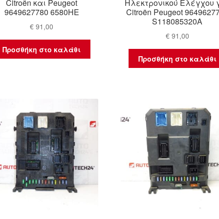
Citroën και Peugeot
Ηλεκτρονικού Ελέγχου 
9649627780 6580HE
Citroën Peugeot 9649627
S118085320A
€
91,00
€
91,00
Προσθήκη στο καλάθι
Προσθήκη στο καλάθι