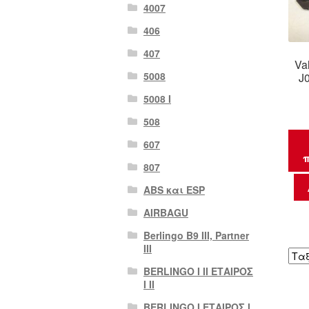
4007
406
407
Va
5008
J
5008 Ι
508
607
π
807
ABS και ESP
AIRBAGU
Berlingo B9 III, Partner
III
BERLINGO I II ΕΤΑΙΡΟΣ
I II
BERLINGO I ΕΤΑΙΡΟΣ Ι