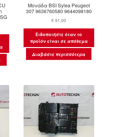
CU
Μονάδα BSI Sylea Peugeot
n
307 9636760580 9644098180
0SG
€
91,00
Ειδοποιήστε όταν το
προϊόν είναι σε απόθεμα
μα
Διαβάστε περισσότερα
α