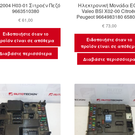
 2004 H03-01 Σιτροέν Πεζό
Ηλεκτρονική Μονάδα E
9663510380
Valeo BSI X02-00 Citroë
Peugeot 9664983180 658
€
61,00
€
73,00
Ειδοποιήστε όταν το
Ειδοποιήστε όταν το
ροϊόν είναι σε απόθεμα
προϊόν είναι σε απόθε
Διαβάστε περισσότερα
Διαβάστε περισσότερ