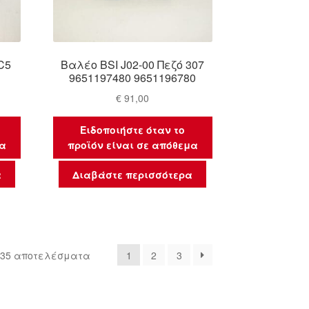
C5
Βαλέο BSI J02-00 Πεζό 307
9651197480 9651196780
€
91,00
Ειδοποιήστε όταν το
μα
προϊόν είναι σε απόθεμα
α
Διαβάστε περισσότερα
Sorted
 35 αποτελέσματα
1
2
3
by
latest