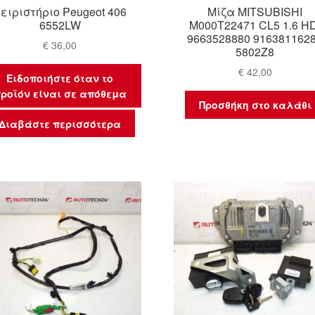
ειριστήριο Peugeot 406
Μίζα MITSUBISHI
6552LW
M000T22471 CL5 1.6 HD
9663528880 916381162
€
36,00
5802Z8
€
42,00
Ειδοποιήστε όταν το
ροϊόν είναι σε απόθεμα
Προσθήκη στο καλάθι
Διαβάστε περισσότερα