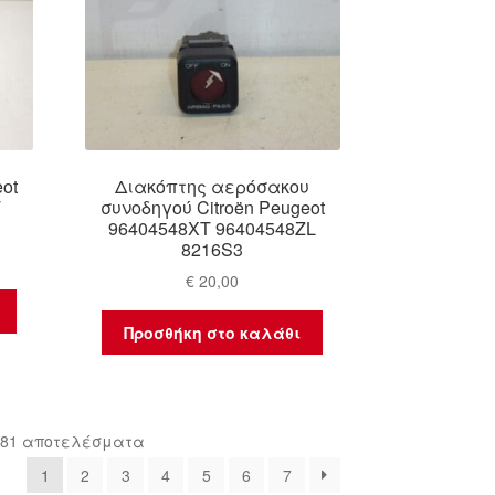
ot
Διακόπτης αερόσακου
T
συνοδηγού Citroën Peugeot
96404548XT 96404548ZL
8216S3
€
20,00
Προσθήκη στο καλάθι
Sorted
 81 αποτελέσματα
by
1
2
3
4
5
6
7
latest