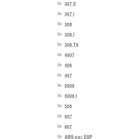
307 II
307 Ι
308
308 Ι
308 Τ9
4007
406
407
5008
5008 Ι
508
607
807
ABS και ESP