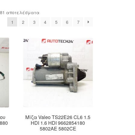
Sorted
 81 αποτελέσματα
by
1
2
3
4
5
6
7
latest
λου
Μίζα Valeo TS22E26 CL6 1.5
880
HDI 1.6 HDI 9662854180
5802AE 5802CE