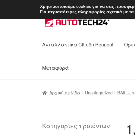
ΑΠΟΣΤΟΛΗ από 7 
Χρησιμοποιούμε cookies για να σας προσφέρο
Για περισσότερες πληροφορίες σχετικά με τα
Απευθείας
Μετάβαση
μετάβαση
σε
στην
περιεχόμενο
πλοήγηση
Ανταλλακτικά Citroën Peugeot
Οροι
Μεταφορά
Αρχική
Διαδικασία Παραπόνων
Επικοι
Αρχική σελίδα
Uncategorized
RAIL + 
Ολοκλήρωση αγοράς
Οροι και Προϋπο
Πολιτική Απορρήτου
Σχετικά με εμάς
1
Κατηγορίες προϊόντων