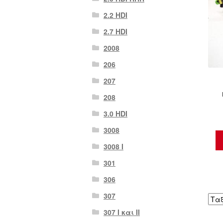
2.2 HDI
2.7 HDI
2008
206
207
208
3.0 HDI
3008
3008 Ι
301
306
307
307 I και II