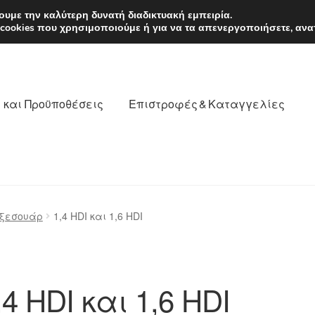
EUR
Δευτέρα-Παρ. 9
υμε την καλύτερη δυνατή διαδικτυακή εμπειρία.
 cookies που χρησιμοποιούμε ή για να τα απενεργοποιήσετε, ανα
 και Προϋποθέσεις
Επιστροφές & Καταγγελίες
νωνία
Καροτσάκι
Μεταφορά
Ο λογαριασμός μου
αξεσουάρ
1,4 HDI και 1,6 HDI
θέσεις
Παγκόσμια αποστολή
Παράπονα
πληρωμές
,4 HDI και 1,6 HDI