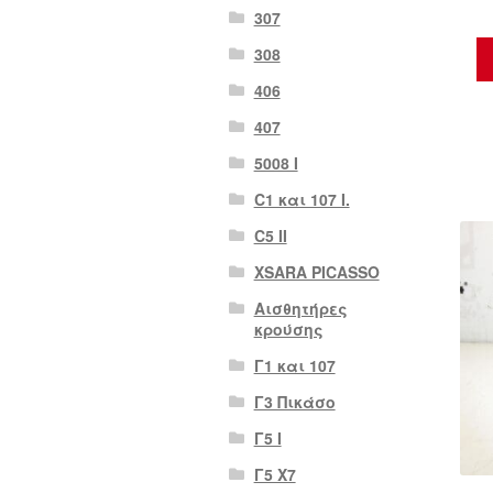
307
308
406
407
5008 Ι
C1 και 107 I.
C5 II
XSARA PICASSO
Αισθητήρες
κρούσης
Γ1 και 107
Γ3 Πικάσο
Γ5 Ι
Γ5 Χ7