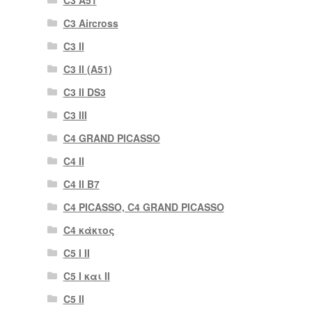
C3 Aircross
C3 II
C3 II (A51)
C3 II DS3
C3 III
C4 GRAND PICASSO
C4 II
C4 II B7
C4 PICASSO, C4 GRAND PICASSO
C4 κάκτος
C5 I II
C5 I και II
C5 II