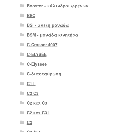
Booster + κύλινδροι φρένων
BSC
BSI - άνετη μονάδα
BSM - μονάδα κινητήρα
C-Crosser 4007
C-ELYSÉE
C-Elyseee
C-διασταύρωση
C1 II
C2 C3
C2 και C3
C2 και C3 I
C3
C3 A51