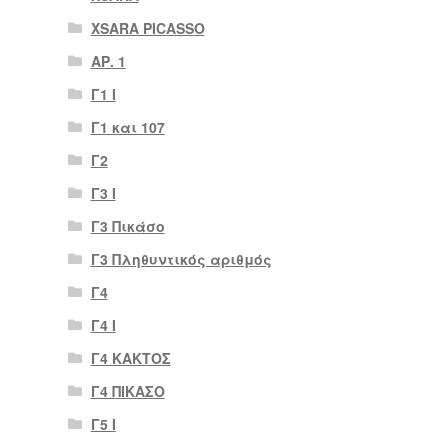
XSARA PICASSO
ΑΡ. 1
Γ1 Ι
Γ1 και 107
Γ2
Γ3 Ι
Γ3 Πικάσο
Γ3 Πληθυντικός αριθμός
Γ4
Γ4 Ι
Γ4 ΚΑΚΤΟΣ
Γ4 ΠΙΚΑΣΟ
Γ5 Ι