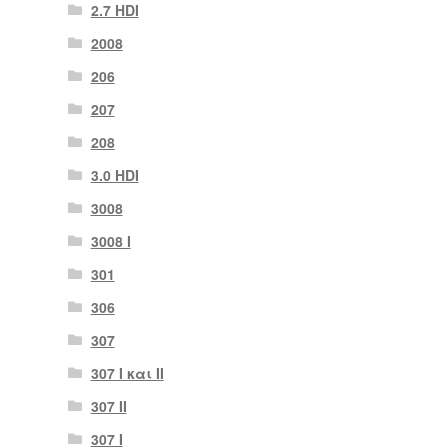
2.7 HDI
2008
206
207
208
3.0 HDI
3008
3008 Ι
301
306
307
307 I και II
307 II
307 Ι