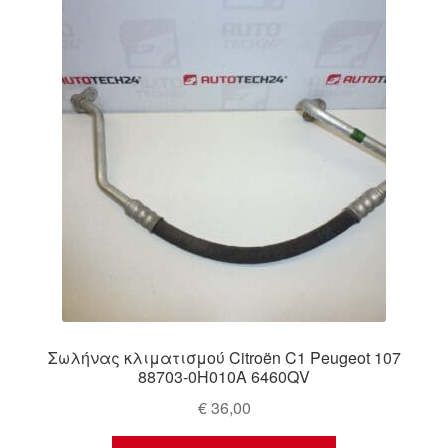
Ολοκλήρωση αγοράς
Οροι και Προϋποθέσεις
Παγκόσμια αποστολή
Παράπονα
πληρωμές
Πολιτική Απορρήτου
Σχετικά με εμάς
Σωλήνας κλιματισμού Citroën C1 Peugeot 107
88703-0H010A 6460QV
€
36,00