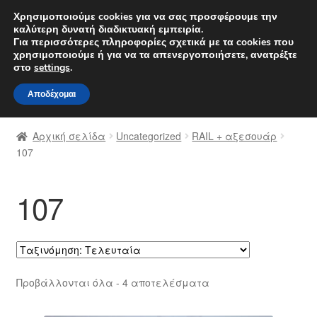
ΑΠΟΣΤΟΛΗ από 7 EUR
Χρησιμοποιούμε cookies για να σας προσφέρουμε την
καλύτερη δυνατή διαδικτυακή εμπειρία.
Δευτέρα-Παρ. 9 π.μ. - 4 μ.μ.
800 848 1565
Για περισσότερες πληροφορίες σχετικά με τα cookies που
χρησιμοποιούμε ή για να τα απενεργοποιήσετε, ανατρέξτε
Απευθείας
Μετάβαση
στο
settings
.
Μενού
μετάβαση
σε
Αποδέχομαι
στην
περιεχόμενο
Αρχική
πλοήγηση
Αρχική σελίδα
Uncategorized
RAIL + αξεσουάρ
Διαδικασία Παραπόνων
107
Επικοινωνία
107
Καροτσάκι
Μεταφορά
Sorted
Προβάλλονται όλα - 4 αποτελέσματα
Ο λογαριασμός μου
by
latest