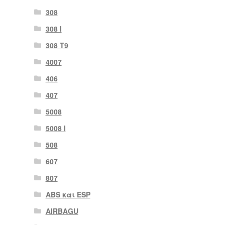
308
308 Ι
308 Τ9
4007
406
407
5008
5008 Ι
508
607
807
ABS και ESP
AIRBAGU