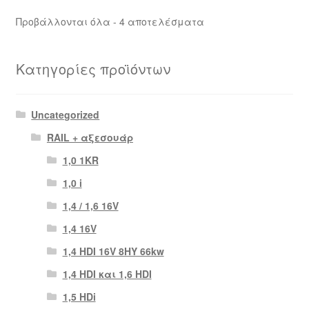
Sorted
Προβάλλονται όλα - 4 αποτελέσματα
by
latest
Κατηγορίες προϊόντων
Uncategorized
RAIL + αξεσουάρ
1,0 1KR
1,0 i
1,4 / 1,6 16V
1,4 16V
1,4 HDI 16V 8HY 66kw
1,4 HDI και 1,6 HDI
1,5 HDi