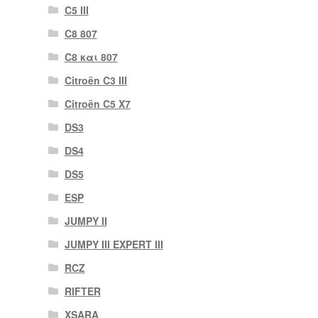
C5 III
C8 807
C8 και 807
Citroën C3 III
Citroën C5 X7
DS3
DS4
DS5
ESP
JUMPY II
JUMPY III EXPERT III
RCZ
RIFTER
XSARA