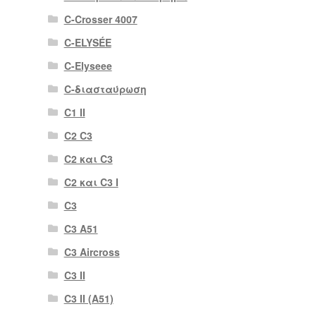
C-Crosser 4007
C-ELYSÉE
C-Elyseee
C-διασταύρωση
C1 II
C2 C3
C2 και C3
C2 και C3 I
C3
C3 A51
C3 Aircross
C3 II
C3 II (A51)