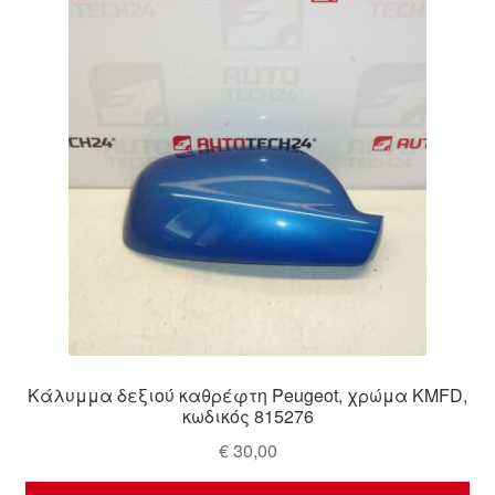
Ολοκλήρωση αγοράς
Οροι και Προϋποθέσεις
Παγκόσμια αποστολή
Παράπονα
πληρωμές
Πολιτική Απορρήτου
Σχετικά με εμάς
Κάλυμμα δεξιού καθρέφτη Peugeot, χρώμα KMFD,
κωδικός 815276
€
30,00