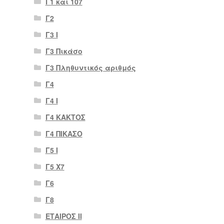
Γ1 και 107
Γ2
Γ3 Ι
Γ3 Πικάσο
Γ3 Πληθυντικός αριθμός
Γ4
Γ4 Ι
Γ4 ΚΑΚΤΟΣ
Γ4 ΠΙΚΑΣΟ
Γ5 Ι
Γ5 Χ7
Γ6
Γ8
ΕΤΑΙΡΟΣ II