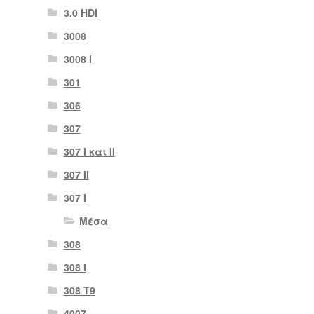
3.0 HDI
3008
3008 Ι
301
306
307
307 I και II
307 II
307 Ι
Μέσα
308
308 Ι
308 Τ9
4007