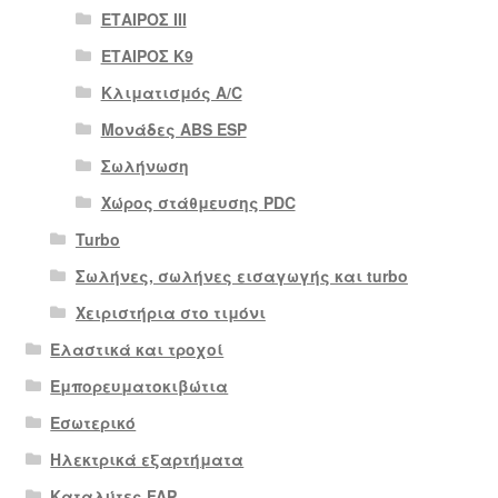
ΕΤΑΙΡΟΣ III
ΕΤΑΙΡΟΣ Κ9
Κλιματισμός A/C
Μονάδες ABS ESP
Σωλήνωση
Χώρος στάθμευσης PDC
Turbo
Σωλήνες, σωλήνες εισαγωγής και turbo
Χειριστήρια στο τιμόνι
Ελαστικά και τροχοί
Εμπορευματοκιβώτια
Εσωτερικό
Ηλεκτρικά εξαρτήματα
Καταλύτες FAP