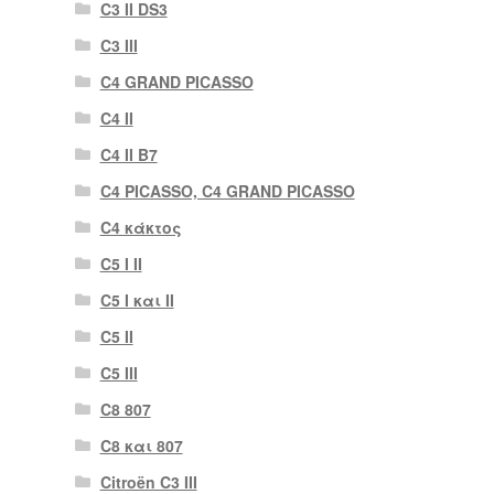
C3 II DS3
C3 III
C4 GRAND PICASSO
C4 II
C4 II B7
C4 PICASSO, C4 GRAND PICASSO
C4 κάκτος
C5 I II
C5 I και II
C5 II
C5 III
C8 807
C8 και 807
Citroën C3 III