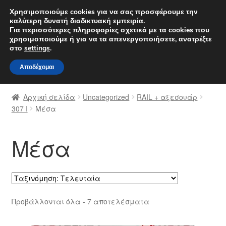
ΑΠΟΣΤΟΛΗ από 7 EUR
Χρησιμοποιούμε cookies για να σας προσφέρουμε την
καλύτερη δυνατή διαδικτυακή εμπειρία.
Δευτέρα-Παρ. 9 π.μ. - 4 μ.μ.
800 848 1565
Για περισσότερες πληροφορίες σχετικά με τα cookies που
χρησιμοποιούμε ή για να τα απενεργοποιήσετε, ανατρέξτε
Απευθείας
Μετάβαση
στο
settings
.
Μενού
μετάβαση
σε
Αποδέχομαι
στην
περιεχόμενο
Αρχική
πλοήγηση
Αρχική σελίδα
Uncategorized
RAIL + αξεσουάρ
Διαδικασία Παραπόνων
307 Ι
Μέσα
Επικοινωνία
Μέσα
Καροτσάκι
Μεταφορά
Sorted
Προβάλλονται όλα - 7 αποτελέσματα
Ο λογαριασμός μου
by
latest