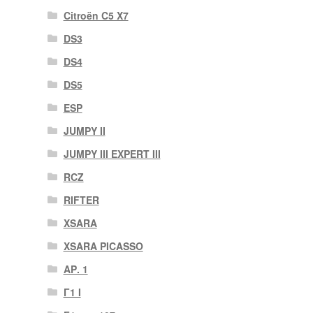
Citroën C5 X7
DS3
DS4
DS5
ESP
JUMPY II
JUMPY III EXPERT III
RCZ
RIFTER
XSARA
XSARA PICASSO
ΑΡ. 1
Γ1 Ι