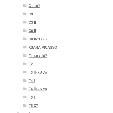
C1 107
C3
C3 II
C5 II
C8 και 807
XSARA PICASSO
Γ1 και 107
Γ2
Γ3 Πικάσο
Γ4 Ι
Γ4 Πικάσο
Γ5 Ι
Γ5 Χ7