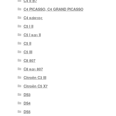
C4 II B7
C4 PICASSO, C4 GRAND PICASSO
C4 κάκτος
C5 I II
C5 I και II
C5 II
C5 III
C8 807
C8 και 807
Citroën C3 III
Citroën C5 X7
DS3
DS4
DS5