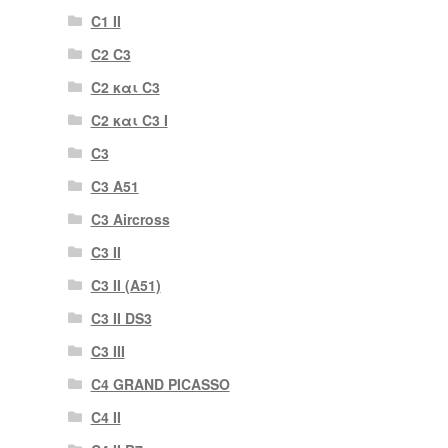
C1 II
C2 C3
C2 και C3
C2 και C3 I
C3
C3 A51
C3 Aircross
C3 II
C3 II (A51)
C3 II DS3
C3 III
C4 GRAND PICASSO
C4 II