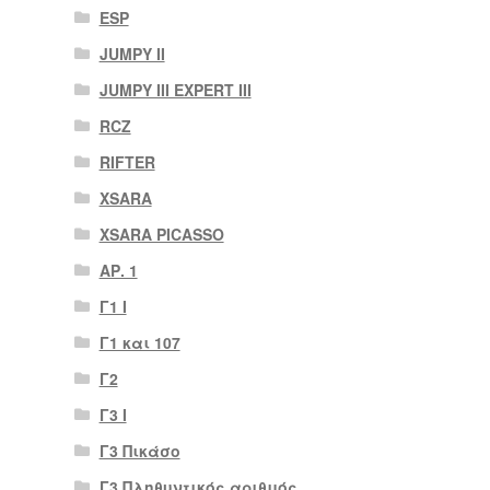
ESP
JUMPY II
JUMPY III EXPERT III
RCZ
RIFTER
XSARA
XSARA PICASSO
ΑΡ. 1
Γ1 Ι
Γ1 και 107
Γ2
Γ3 Ι
Γ3 Πικάσο
Γ3 Πληθυντικός αριθμός