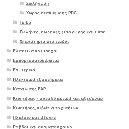
Σωλήνωση
Χώρος στάθμευσης PDC
Turbo
Σωλήνες, σωλήνες εισαγωγής και turbo
Χειριστήρια στο τιμόνι
Ελαστικά και τροχοί
Εμπορευματοκιβώτια
Εσωτερικό
Ηλεκτρικά εξαρτήματα
Καταλύτες FAP
Κινητήρας - ανταλλακτικά και αξεσουάρ
Κινητήρες, κιβώτια ταχυτήτων
Πλαίσιο και άξονες
Ράβδοι και συρματόσχοινα