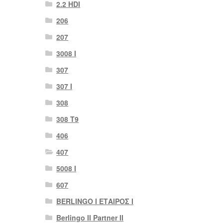
2.2 HDI
206
207
3008 Ι
307
307 Ι
308
308 Τ9
406
407
5008 Ι
607
BERLINGO I ΕΤΑΙΡΟΣ Ι
Berlingo II Partner II