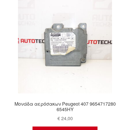
Ολοκλήρωση αγοράς
Οροι και Προϋποθέσεις
Παγκόσμια αποστολή
Παράπονα
πληρωμές
Πολιτική Απορρήτου
Σχετικά με εμάς
Μονάδα αερόσακων Peugeot 407 9654717280
6545HY
€
24,00