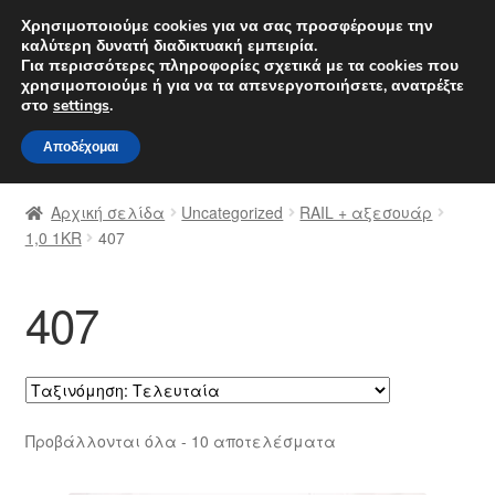
ΑΠΟΣΤΟΛΗ από 7 EUR
Χρησιμοποιούμε cookies για να σας προσφέρουμε την
καλύτερη δυνατή διαδικτυακή εμπειρία.
Δευτέρα-Παρ. 9 π.μ. - 4 μ.μ.
800 848 1565
Για περισσότερες πληροφορίες σχετικά με τα cookies που
χρησιμοποιούμε ή για να τα απενεργοποιήσετε, ανατρέξτε
Απευθείας
Μετάβαση
στο
settings
.
Μενού
μετάβαση
σε
Αποδέχομαι
στην
περιεχόμενο
Αρχική
πλοήγηση
Αρχική σελίδα
Uncategorized
RAIL + αξεσουάρ
Διαδικασία Παραπόνων
1,0 1KR
407
Επικοινωνία
407
Καροτσάκι
Μεταφορά
Sorted
Προβάλλονται όλα - 10 αποτελέσματα
Ο λογαριασμός μου
by
latest