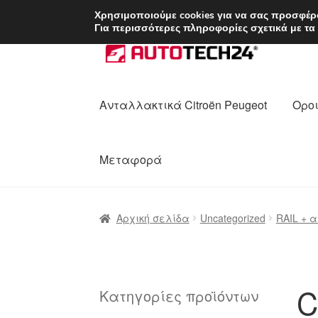
ΑΠΟΣΤΟΛΗ από 7 
Χρησιμοποιούμε cookies για να σας προσφέρο
Για περισσότερες πληροφορίες σχετικά με τα
Απευθείας
Μετάβαση
μετάβαση
σε
στην
περιεχόμενο
πλοήγηση
Ανταλλακτικά Citroën Peugeot
Οροι
Μεταφορά
Αρχική
Διαδικασία Παραπόνων
Επικοι
Αρχική σελίδα
Uncategorized
RAIL + 
Ολοκλήρωση αγοράς
Οροι και Προϋπο
Πολιτική Απορρήτου
Σχετικά με εμάς
C
Κατηγορίες προϊόντων