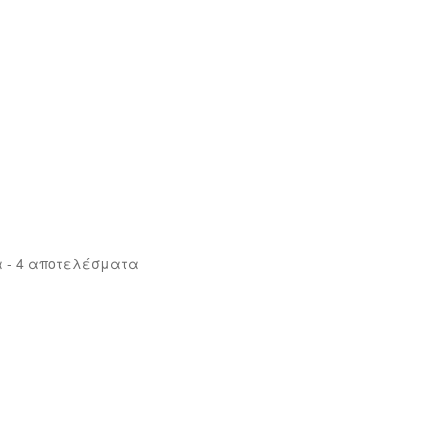
Sorted
 - 4 αποτελέσματα
by
latest