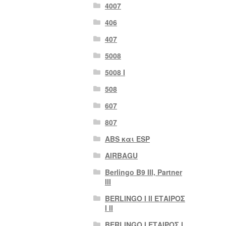
4007
406
407
5008
5008 Ι
508
607
807
ABS και ESP
AIRBAGU
Berlingo B9 III, Partner
III
BERLINGO I II ΕΤΑΙΡΟΣ
I II
BERLINGO I ΕΤΑΙΡΟΣ Ι