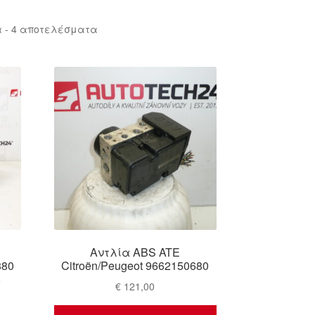
Sorted
 - 4 αποτελέσματα
by
latest
Αντλία ABS ATE
880
Citroën/Peugeot 9662150680
8
€
121,00