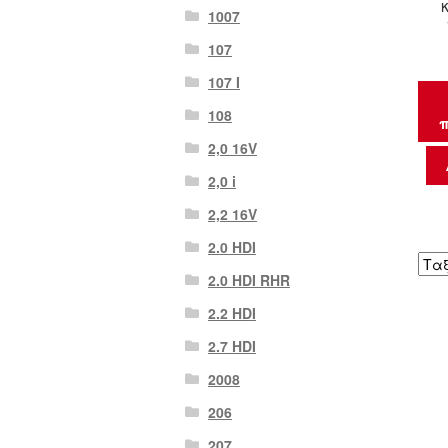
1007
107
107 Ι
108
π
2,0 16V
2,0 i
2,2 16V
2.0 HDI
2.0 HDI RHR
2.2 HDI
2.7 HDI
2008
206
207