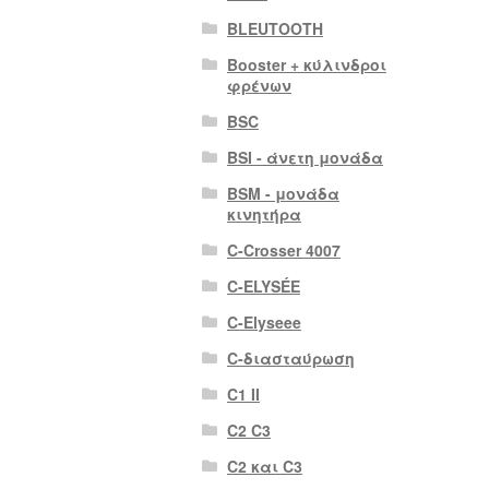
BLEUTOOTH
Booster + κύλινδροι
φρένων
BSC
BSI - άνετη μονάδα
BSM - μονάδα
κινητήρα
C-Crosser 4007
C-ELYSÉE
C-Elyseee
C-διασταύρωση
C1 II
C2 C3
C2 και C3