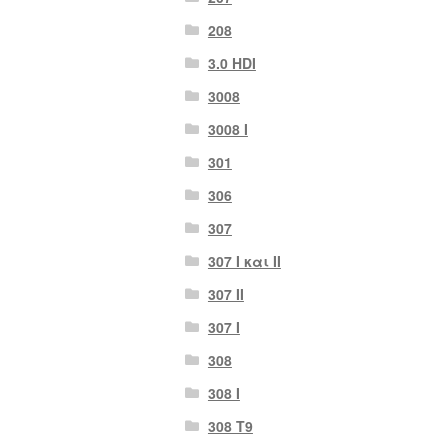
208
3.0 HDI
3008
3008 Ι
301
306
307
307 I και II
307 II
307 Ι
308
308 Ι
308 Τ9